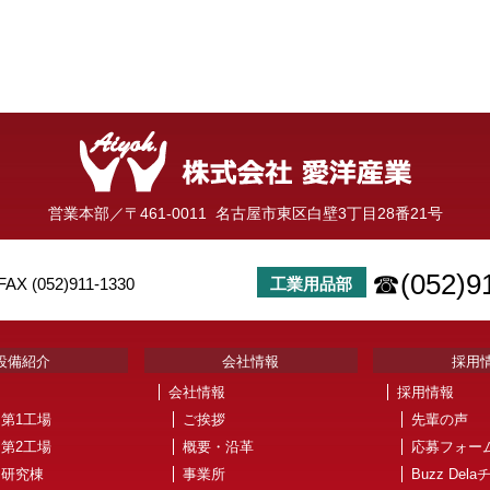
営業本部／
〒461-0011
名古屋市東区白壁3丁目28番21号
☎(052)9
FAX (052)911-1330
工業用品部
設備紹介
会社情報
採用
会社情報
採用情報
 第1工場
ご挨拶
先輩の声
 第2工場
概要・沿革
応募フォー
 研究棟
事業所
Buzz Del