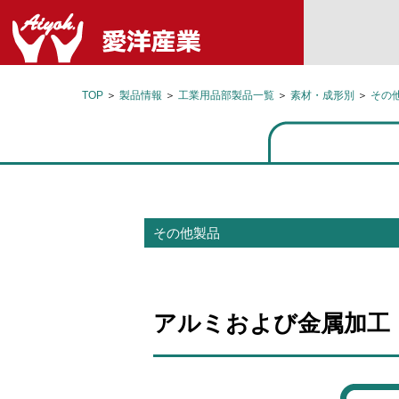
TOP
＞
製品情報
＞
工業用品部製品一覧
＞
素材・成形別
＞
その
その他製品
アルミおよび金属加工